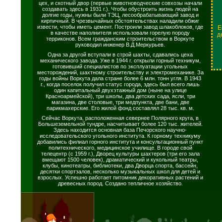
цех, и скотный двор (первые животноводческие совхозы начали
создавать здесь в 1931 г.). Чтобы обустроить жизнь людей на
долгие годы, нужны были ТЭЦ, лесообрабатывающий завод и
кирпичный. В чрезвычайных обстоятельствах наладили обжиг
извести, чтобы иметь цемент. Построили завод шлакоблоков, где
Е
в качестве наполнителя использовали горелую породу
д
терриконов. Всем гражданским строительством в Воркуте
руководил инженер В.Д.Меркурьев.
Одна за другой вступали в строй шахты, сдавались цеха
механического завода. Уже в 1944 г. открыли горный техникум,
готовивший специалистов по эксплуатации угольных
месторождений, шахтному строительству и электромеханике. За
годы войны Воркута дала стране более 6 млн. тонн угля. В 1943
г., когда поселок получил статус города, здесь был всего лишь
один капитальный двухэтажный дом (ныне на улице
Красноармейской), три школы, два детских сада, ясли, три
магазина, две столовые, три медпункта, две бани, две
парикмахерские. Его жилой фонд составлял 28 тыс. кв. м.
Сейчас Воркута, расположенная севернее Полярного круга, в
Большеземельной тундре, насчитывает более 120 тыс. жителей.
Здесь находится основная база Печорского научно-
исследовательского угольного института. К горному техникуму
добавились филиал горного института и консультационный пункт
политехнического, медицинское училище. В городе свой
телецентр (с 1959 г.), Дворец культуры шахтеров (три его зала
вмещают 1500 человек), драматический и кукольный театры,
клубы, кинотеатры, библиотеки, два Дворца спорта, бассейн,
десятки спортзалов, несколько музыкальных школ для детей и
взрослых. Успешно работает питомник декоративных растений и
древесных пород. Создано тепличное хозяйство.