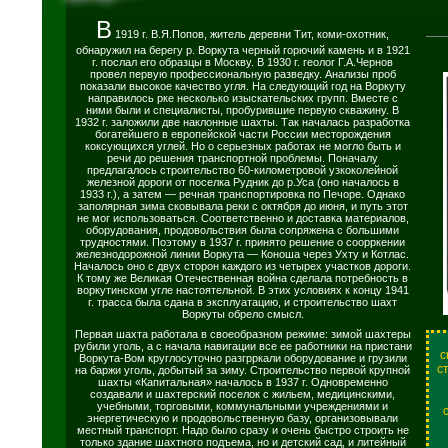
В
1919 г. В.Я.Попов, житель деревни Тит, коми-охотник,
обнаружил на берегу р. Воркута черный горючий камень и в 1921
г. послал его образцы в Москву. В 1930 г. геолог Г.А.Чернов
провел первую профессиональную разведку. Анализы проб
показали высокое качество угля. На следующий год на Воркуту
направилось рке несколько изыскательских групп. Вместе с
ними были и специалисты, пробурившие первую скважину. В
1932 г. заложили две наклонные шахты. Так началась разработка
богатейшего в европейской части России месторождения
коксующихся углей. Но о серьезных работах не могло быть и
речи до решения транспортной проблемы. Поначалу
предлагалось строительство 60-километровой узкоколейной
железной дороги от поселка Рудник до р.Уса (оно началось в
1933 г.), а затем — речная транспортировка по Печоре. Однако
заполярная зима сковывала реки с октября до июня, и путь этот
не мог использоваться. Соответственно и доставка материалов,
оборудования, продовольствия была сопряжена с большими
трудностями. Поэтому в 1937 г. принято решение о соорркении
железнодорожной линии Воркута — Коноша через Ухту и Котлас.
Началось оно с двух сторон каждого из четырех участков дороги.
К тому же Великая Отечественная война сделала потребность в
воркутинском угле настоятельной. В этих условиях к концу 1941
г. трасса была сдана в эксплуатацию, и строительство шахт
Воркуты обрело смысл.
Первая шахта работала в своеобразном режиме: зимой шахтеры
рубили уголь, а с начала навигации все ее работники на пристани
с
Воркута-Вом круглосуточно разгрркали оборудование и грузили
с
на баржи уголь, добытый за зиму. Строительство первой крупной
шахты «Капитальная» началось в 1937 г. Одновременно
создавали и шахтерский поселок с жильем, медицинскими,
учебными, торговыми, коммунальными учреждениями и
энергетическую и продовольственную базу, организовывали
местный транспорт. Надо было сразу и очень быстро строить не
только здание шахтного подъема, но и детский сад, и литейный