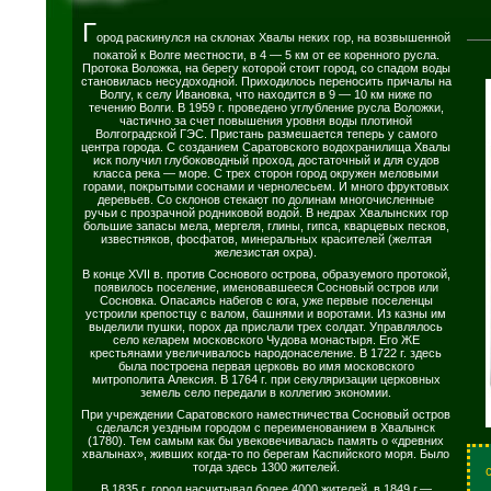
Г
ород раскинулся на склонах Хвалы неких гор, на возвышенной
покатой к Волге местности, в 4 — 5 км от ее коренного русла.
Протока Воложка, на берегу которой стоит город, со спадом воды
становилась несудоходной. Приходилось переносить причалы на
Волгу, к селу Ивановка, что находится в 9 — 10 км ниже по
течению Волги. В 1959 г. проведено углубление русла Воложки,
частично за счет повышения уровня воды плотиной
Волгоградской ГЭС. Пристань размешается теперь у самого
центра города. С созданием Саратовского водохранилища Хвалы
иск получил глубоководный проход, достаточный и для судов
класса река — море. С трех сторон город окружен меловыми
горами, покрытыми соснами и чернолесьем. И много фруктовых
деревьев. Со склонов стекают по долинам многочисленные
ручьи с прозрачной родниковой водой. В недрах Хвалынских гор
большие запасы мела, мергеля, глины, гипса, кварцевых песков,
известняков, фосфатов, минеральных красителей (желтая
железистая охра).
В конце XVII в. против Соснового острова, образуемого протокой,
появилось поселение, именовавшееся Сосновый остров или
Сосновка. Опасаясь набегов с юга, уже первые поселенцы
устроили крепостцу с валом, башнями и воротами. Из казны им
выделили пушки, порох да прислали трех солдат. Управлялось
село келарем московского Чудова монастыря. Его ЖЕ
крестьянами увеличивалось народонаселение. В 1722 г. здесь
была построена первая церковь во имя московского
митрополита Алексия. В 1764 г. при секуляризации церковных
земель село передали в коллегию экономии.
При учреждении Саратовского наместничества Сосновый остров
сделался уездным городом с переименованием в Хвалынск
(1780). Тем самым как бы увековечивалась память о «древних
хвалынах», живших когда-то по берегам Каспийского моря. Было
тогда здесь 1300 жителей.
В 1835 г. город насчитывал более 4000 жителей, в 1849 г.—