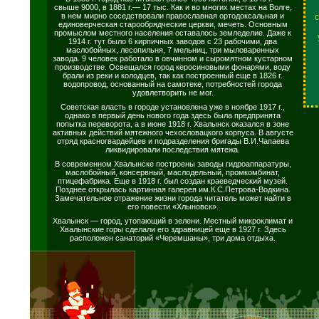
свыше 9000, в 1881 г.— 17 тыс. Как и во многих местах на Волге,
в нем мирно соседствовали православная ортодоксальная и
единоверческая старообрядческие церкви, мечеть. Основным
промыслом местного населения оставалось земледелие. Даже к
1914 г. тут было 6 кирпичных заводов с 23 рабочими, два
маслобойных, лесопильня, 7 мельниц, три мыловаренных
завода. 9 человек работало в овчинном и сыромятном кустарном
производстве. Освещался город керосиновыми фонарями, воду
брали из реки и колодцев, так как построенный еще в 1826 г.
водопровод, основанный на самотеке, потребностей города
удовлетворить не мог.
Советская власть в городе установлена уже в ноябре 1917 г.,
однако в первый день нового года здесь была предпринята
попытка переворота, а в июне 1918 г. Хвалынск оказался в зоне
активных действий мятежного чехословацкого корпуса. В августе
отряд красногвардейцев и подразделения бригады В.И.Чапаева
ликвидировали последствия мятежа.
В современном Хвалынске построены заводы гидроаппаратуры,
маслобойный, консервный, маслодельный, промкомбинат,
птицефабрика. Еще в 1918 г. был создан краеведческий музей.
Позднее открылась картинная галерея им.К.С.Петрова-Водкина.
Замечательное отражение жизни города читатель может найти в
его повести «Хлыновск».
Хвалынск — город, утопающий в зелени. Местный микроклимат и
Хвалынские горы сделали его здравницей еще в 1927 г. Здесь
расположен санаторий «Черемшаны», три дома отдыха.