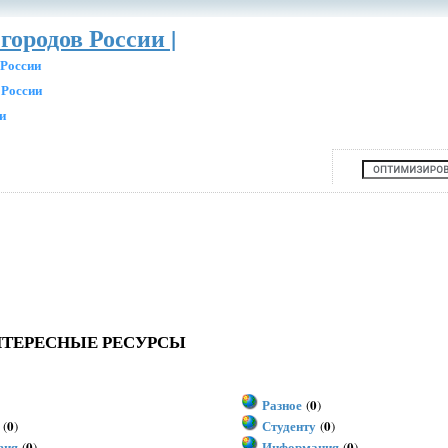
городов России |
 России
 России
и
ТЕРЕСНЫЕ РЕСУРСЫ
Разное
0
(
)
0
Студенту
0
(
)
(
)
вия
0
Информация
0
(
)
(
)