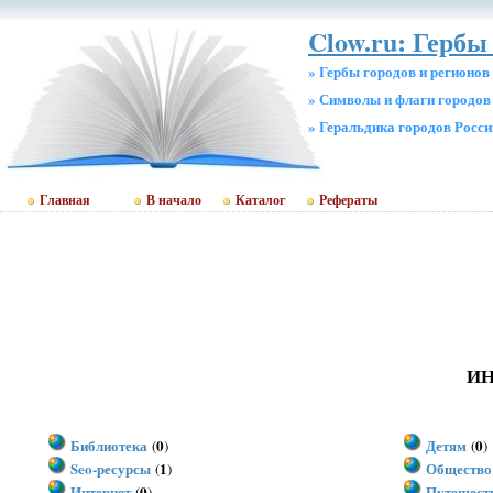
Clow.ru: Гербы 
» Гербы городов и регионов
» Символы и флаги городов
» Геральдика городов Росси
Главная
В начало
Каталог
Рефераты
ИН
Библиотека
0
Детям
0
(
)
(
)
Seo-ресурсы
1
Общество
(
)
Интернет
0
Путешест
(
)