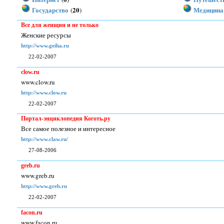
Государство
20
Медицина
(
)
Все для женщин и не только
Женские ресурсы
http://www.geiha.ru
22-02-2007
clow.ru
www.clow.ru
http://www.clow.ru
22-02-2007
Портал-энциклопедия Коготь.ру
Все самое полезное и интересное
http://www.claw.ru/
27-08-2006
greb.ru
www.greb.ru
http://www.greb.ru
22-02-2007
facon.ru
www.facon.ru