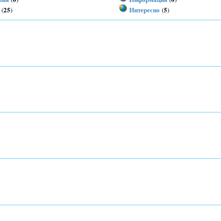
25
Интересно
5
(
)
(
)