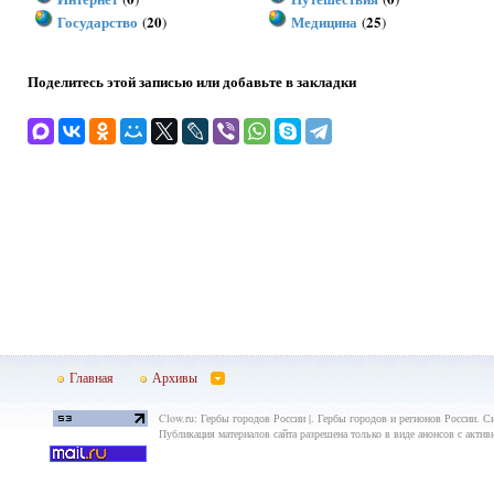
Государство
20
Медицина
25
(
)
(
)
Поделитесь этой записью или добавьте в закладки
Главная
Архивы
Clow.ru: Гербы городов России |. Гербы городов и регионов России. С
Публикация материалов сайта разрешена только в виде анонсов с актив