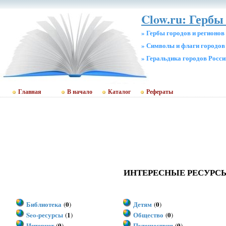
Clow.ru: Гербы 
» Гербы городов и регионов
» Символы и флаги городов
» Геральдика городов Росси
Главная
В начало
Каталог
Рефераты
ИНТЕРЕСНЫЕ РЕСУРС
Библиотека
0
Детям
0
(
)
(
)
Seo-ресурсы
1
Общество
0
(
)
(
)
Интернет
0
Путешествия
0
(
)
(
)